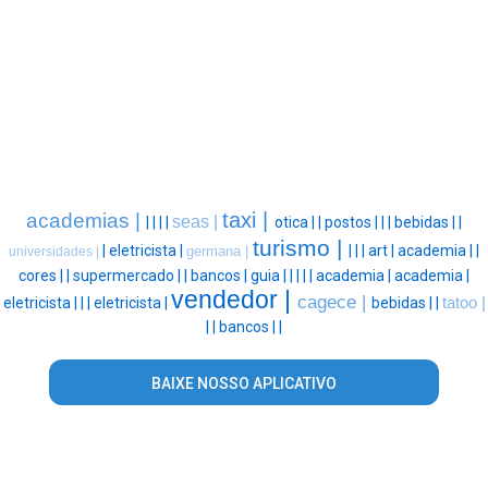
taxi |
academias |
seas |
|
|
|
|
otica |
|
postos |
|
|
bebidas |
|
turismo |
|
eletricista |
|
|
|
art |
academia |
|
germana |
universidades |
cores |
|
supermercado |
|
bancos |
guia |
|
|
|
|
academia |
academia |
vendedor |
cagece |
eletricista |
|
|
eletricista |
bebidas |
|
tatoo |
|
|
bancos |
|
BAIXE NOSSO APLICATIVO