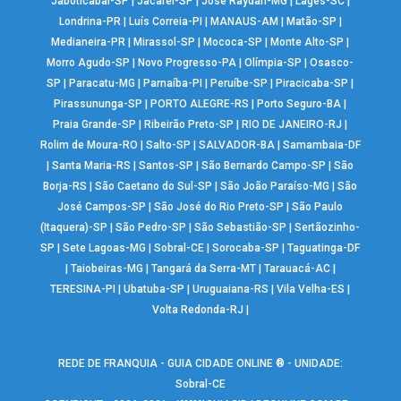
Jaboticabal-SP
|
Jacareí-SP
|
José Raydan-MG
|
Lages-SC
|
Londrina-PR
|
Luís Correia-PI
|
MANAUS-AM
|
Matão-SP
|
Medianeira-PR
|
Mirassol-SP
|
Mococa-SP
|
Monte Alto-SP
|
Morro Agudo-SP
|
Novo Progresso-PA
|
Olímpia-SP
|
Osasco-
SP
|
Paracatu-MG
|
Parnaíba-PI
|
Peruíbe-SP
|
Piracicaba-SP
|
Pirassununga-SP
|
PORTO ALEGRE-RS
|
Porto Seguro-BA
|
Praia Grande-SP
|
Ribeirão Preto-SP
|
RIO DE JANEIRO-RJ
|
Rolim de Moura-RO
|
Salto-SP
|
SALVADOR-BA
|
Samambaia-DF
|
Santa Maria-RS
|
Santos-SP
|
São Bernardo Campo-SP
|
São
Borja-RS
|
São Caetano do Sul-SP
|
São João Paraíso-MG
|
São
José Campos-SP
|
São José do Rio Preto-SP
|
São Paulo
(Itaquera)-SP
|
São Pedro-SP
|
São Sebastião-SP
|
Sertãozinho-
SP
|
Sete Lagoas-MG
|
Sobral-CE
|
Sorocaba-SP
|
Taguatinga-DF
|
Taiobeiras-MG
|
Tangará da Serra-MT
|
Tarauacá-AC
|
TERESINA-PI
|
Ubatuba-SP
|
Uruguaiana-RS
|
Vila Velha-ES
|
Volta Redonda-RJ
|
REDE DE FRANQUIA - GUIA CIDADE ONLINE ® - UNIDADE:
Sobral-CE