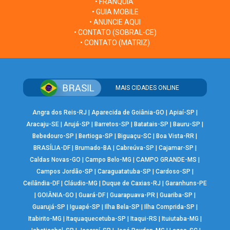
• FRANQUIA
• GUIA MOBILE
• ANUNCIE AQUI
• CONTATO (SOBRAL-CE)
• CONTATO (MATRIZ)
MAIS CIDADES ONLINE
Angra dos Reis-RJ
|
Aparecida de Goiânia-GO
|
Apiaí-SP
|
Aracaju-SE
|
Arujá-SP
|
Barretos-SP
|
Batatais-SP
|
Bauru-SP
|
Bebedouro-SP
|
Bertioga-SP
|
Biguaçu-SC
|
Boa Vista-RR
|
BRASÍLIA-DF
|
Brumado-BA
|
Cabreúva-SP
|
Cajamar-SP
|
Caldas Novas-GO
|
Campo Belo-MG
|
CAMPO GRANDE-MS
|
Campos Jordão-SP
|
Caraguatatuba-SP
|
Cardoso-SP
|
Ceilândia-DF
|
Cláudio-MG
|
Duque de Caxias-RJ
|
Garanhuns-PE
|
GOIÂNIA-GO
|
Guará-DF
|
Guarapuava-PR
|
Guariba-SP
|
Guarujá-SP
|
Iguapé-SP
|
Ilha Bela-SP
|
Ilha Comprida-SP
|
Itabirito-MG
|
Itaquaquecetuba-SP
|
Itaqui-RS
|
Ituiutaba-MG
|