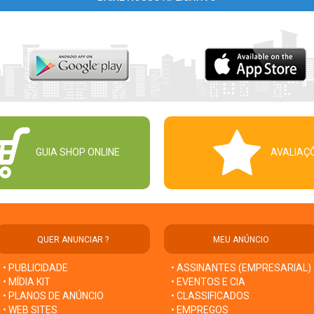
GUIA SHOP ONLINE
AVALIAÇ
QUER ANUNCIAR ?
MEU ANÚNCIO
• PUBLICIDADE
• ASSINANTES (EMPRESARIAL)
• MÍDIA KIT
• EVENTOS E CIA
• PLANOS DE ANÚNCIO
• CLASSIFICADOS
• WEB SITES
• EMPREGOS