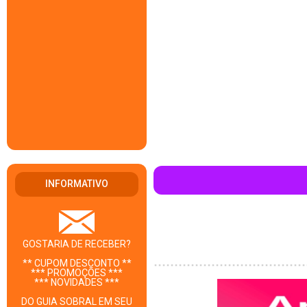
INFORMATIVO
GOSTARIA DE RECEBER?
** CUPOM DESCONTO **
*** PROMOÇÕES ***
*** NOVIDADES ***
DO GUIA SOBRAL EM SEU