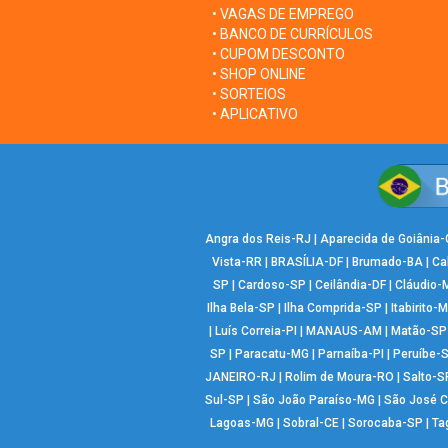
• VAGAS DE EMPREGO
• BANCO DE CURRÍCULOS
• CUPOM DESCONTO
• SHOP ONLINE
• SORTEIOS
• APLICATIVO
Angra dos Reis-RJ
|
Aparecida de Goiânia
Vista-RR
|
BRASÍLIA-DF
|
Brumado-BA
|
Ca
SP
|
Cardoso-SP
|
Ceilândia-DF
|
Cláudio-
Ilha Bela-SP
|
Ilha Comprida-SP
|
Itabirito-
|
Luís Correia-PI
|
MANAUS-AM
|
Matão-SP
SP
|
Paracatu-MG
|
Parnaíba-PI
|
Peruíbe-
JANEIRO-RJ
|
Rolim de Moura-RO
|
Salto-S
Sul-SP
|
São João Paraíso-MG
|
São José 
Lagoas-MG
|
Sobral-CE
|
Sorocaba-SP
|
Ta