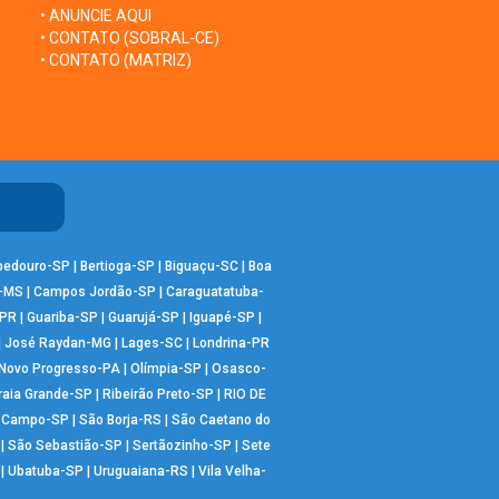
• ANUNCIE AQUI
• CONTATO (SOBRAL-CE)
• CONTATO (MATRIZ)
bedouro-SP
|
Bertioga-SP
|
Biguaçu-SC
|
Boa
-MS
|
Campos Jordão-SP
|
Caraguatatuba-
-PR
|
Guariba-SP
|
Guarujá-SP
|
Iguapé-SP
|
|
José Raydan-MG
|
Lages-SC
|
Londrina-PR
Novo Progresso-PA
|
Olímpia-SP
|
Osasco-
raia Grande-SP
|
Ribeirão Preto-SP
|
RIO DE
o Campo-SP
|
São Borja-RS
|
São Caetano do
|
São Sebastião-SP
|
Sertãozinho-SP
|
Sete
|
Ubatuba-SP
|
Uruguaiana-RS
|
Vila Velha-