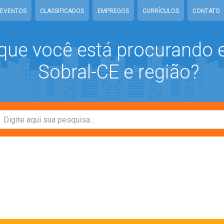
EVENTOS
CLASSIFICADOS
EMPREGOS
CURRÍCULOS
CONTATO
que você está procurando
Sobral-CE e região?