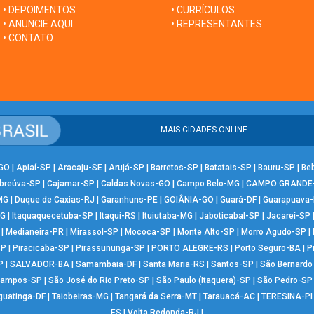
• DEPOIMENTOS
• CURRÍCULOS
• ANUNCIE AQUI
• REPRESENTANTES
• CONTATO
MAIS CIDADES ONLINE
-GO
|
Apiaí-SP
|
Aracaju-SE
|
Arujá-SP
|
Barretos-SP
|
Batatais-SP
|
Bauru-SP
|
Be
breúva-SP
|
Cajamar-SP
|
Caldas Novas-GO
|
Campo Belo-MG
|
CAMPO GRANDE
MG
|
Duque de Caxias-RJ
|
Garanhuns-PE
|
GOIÂNIA-GO
|
Guará-DF
|
Guarapuava
MG
|
Itaquaquecetuba-SP
|
Itaqui-RS
|
Ituiutaba-MG
|
Jaboticabal-SP
|
Jacareí-SP
|
Medianeira-PR
|
Mirassol-SP
|
Mococa-SP
|
Monte Alto-SP
|
Morro Agudo-SP
|
SP
|
Piracicaba-SP
|
Pirassununga-SP
|
PORTO ALEGRE-RS
|
Porto Seguro-BA
|
P
P
|
SALVADOR-BA
|
Samambaia-DF
|
Santa Maria-RS
|
Santos-SP
|
São Bernard
Campos-SP
|
São José do Rio Preto-SP
|
São Paulo (Itaquera)-SP
|
São Pedro-SP
guatinga-DF
|
Taiobeiras-MG
|
Tangará da Serra-MT
|
Tarauacá-AC
|
TERESINA-PI
ES
|
Volta Redonda-RJ
|