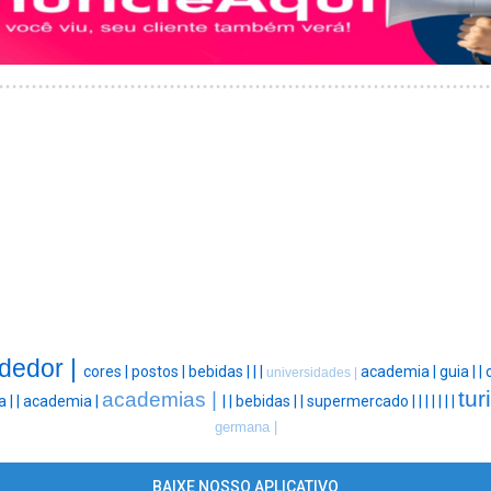
dedor |
cores |
postos |
bebidas |
|
|
academia |
guia |
|
universidades |
tur
academias |
a |
|
academia |
|
|
bebidas |
|
supermercado |
|
|
|
|
|
|
germana |
BAIXE NOSSO APLICATIVO