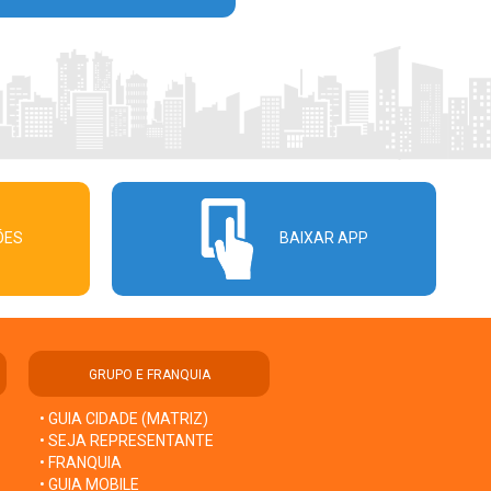
ÕES
BAIXAR APP
GRUPO E FRANQUIA
• GUIA CIDADE (MATRIZ)
• SEJA REPRESENTANTE
• FRANQUIA
• GUIA MOBILE