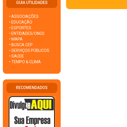
GUIA UTILIDADES
• ASSOCIAÇÕES
• EDUCAÇÃO
• ESPORTES
• ENTIDADES/ONGS
• MAPA
• BUSCA CEP
• SERVIÇOS PÚBLICOS
• SAÚDE
• TEMPO & CLIMA
RECOMENDADOS