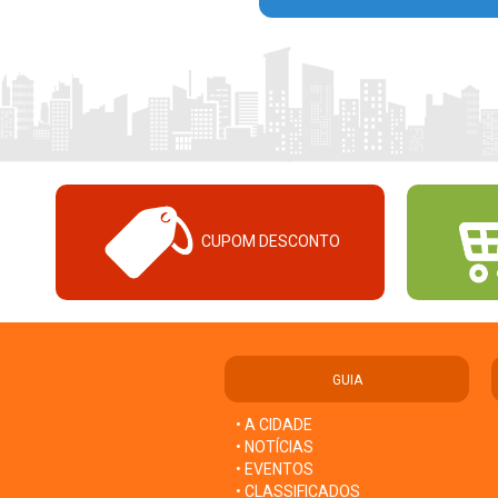
CUPOM DESCONTO
GUIA
• A CIDADE
• NOTÍCIAS
• EVENTOS
• CLASSIFICADOS