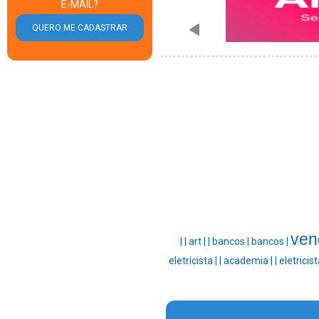
E-MAIL?
ven
|
|
art |
|
bancos |
bancos |
eletricista |
|
academia |
|
eletricist