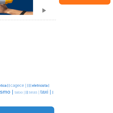
cagece |
otica |
|
|
|
|
eletricista |
ismo |
taxi |
seas |
tatoo |
|
|
|