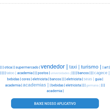
vendedor |
turismo |
taxi |
|
|
|
otica |
|
supermercado |
|
art |
cagece |
|
|
|
|
tatoo |
academia |
|
|
postos |
|
|
|
|
bancos |
|
|
universidades |
seas |
bebidas |
cores |
eletricista |
bancos |
|
|
eletricista |
guia |
academias |
academia |
|
bebidas |
eletricista |
|
|
|
|
|
germana |
academia |
BAIXE NOSSO APLICATIVO