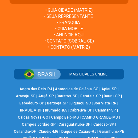
• GUIA CIDADE (MATRIZ)
• SEJA REPRESENTANTE
• FRANQUIA
• GUIA MOBILE
• ANUNCIE AQUI
• CONTATO (SOBRAL-CE)
• CONTATO (MATRIZ)
MAIS CIDADES ONLINE
Angra dos Reis-RJ
|
Aparecida de Goiânia-GO
|
Apiaí-SP
|
Aracaju-SE
|
Arujá-SP
|
Barretos-SP
|
Batatais-SP
|
Bauru-SP
|
Bebedouro-SP
|
Bertioga-SP
|
Biguaçu-SC
|
Boa Vista-RR
|
BRASÍLIA-DF
|
Brumado-BA
|
Cabreúva-SP
|
Cajamar-SP
|
Caldas Novas-GO
|
Campo Belo-MG
|
CAMPO GRANDE-MS
|
Campos Jordão-SP
|
Caraguatatuba-SP
|
Cardoso-SP
|
Ceilândia-DF
|
Cláudio-MG
|
Duque de Caxias-RJ
|
Garanhuns-PE