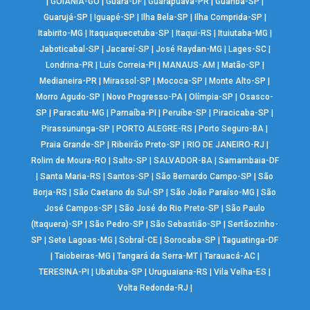
|
GOIÂNIA-GO
|
Guará-DF
|
Guarapuava-PR
|
Guariba-SP
|
Guarujá-SP
|
Iguapé-SP
|
Ilha Bela-SP
|
Ilha Comprida-SP
|
Itabirito-MG
|
Itaquaquecetuba-SP
|
Itaqui-RS
|
Ituiutaba-MG
|
Jaboticabal-SP
|
Jacareí-SP
|
José Raydan-MG
|
Lages-SC
|
Londrina-PR
|
Luís Correia-PI
|
MANAUS-AM
|
Matão-SP
|
Medianeira-PR
|
Mirassol-SP
|
Mococa-SP
|
Monte Alto-SP
|
Morro Agudo-SP
|
Novo Progresso-PA
|
Olímpia-SP
|
Osasco-
SP
|
Paracatu-MG
|
Parnaíba-PI
|
Peruíbe-SP
|
Piracicaba-SP
|
Pirassununga-SP
|
PORTO ALEGRE-RS
|
Porto Seguro-BA
|
Praia Grande-SP
|
Ribeirão Preto-SP
|
RIO DE JANEIRO-RJ
|
Rolim de Moura-RO
|
Salto-SP
|
SALVADOR-BA
|
Samambaia-DF
|
Santa Maria-RS
|
Santos-SP
|
São Bernardo Campo-SP
|
São
Borja-RS
|
São Caetano do Sul-SP
|
São João Paraíso-MG
|
São
José Campos-SP
|
São José do Rio Preto-SP
|
São Paulo
(Itaquera)-SP
|
São Pedro-SP
|
São Sebastião-SP
|
Sertãozinho-
SP
|
Sete Lagoas-MG
|
Sobral-CE
|
Sorocaba-SP
|
Taguatinga-DF
|
Taiobeiras-MG
|
Tangará da Serra-MT
|
Tarauacá-AC
|
TERESINA-PI
|
Ubatuba-SP
|
Uruguaiana-RS
|
Vila Velha-ES
|
Volta Redonda-RJ
|