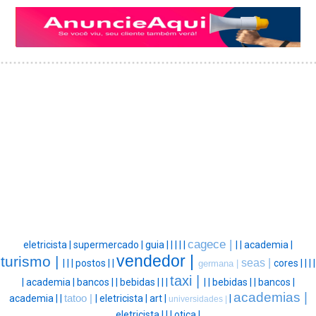
cagece |
eletricista |
supermercado |
guia |
|
|
|
|
|
|
academia |
vendedor |
turismo |
seas |
|
|
|
postos |
|
cores |
|
|
|
germana |
taxi |
|
academia |
bancos |
|
bebidas |
|
|
|
|
bebidas |
|
bancos |
academias |
academia |
|
tatoo |
|
eletricista |
art |
|
universidades |
eletricista |
|
|
otica |