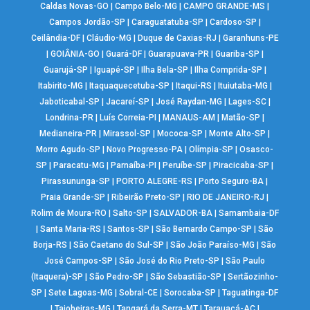
Caldas Novas-GO
|
Campo Belo-MG
|
CAMPO GRANDE-MS
|
Campos Jordão-SP
|
Caraguatatuba-SP
|
Cardoso-SP
|
Ceilândia-DF
|
Cláudio-MG
|
Duque de Caxias-RJ
|
Garanhuns-PE
|
GOIÂNIA-GO
|
Guará-DF
|
Guarapuava-PR
|
Guariba-SP
|
Guarujá-SP
|
Iguapé-SP
|
Ilha Bela-SP
|
Ilha Comprida-SP
|
Itabirito-MG
|
Itaquaquecetuba-SP
|
Itaqui-RS
|
Ituiutaba-MG
|
Jaboticabal-SP
|
Jacareí-SP
|
José Raydan-MG
|
Lages-SC
|
Londrina-PR
|
Luís Correia-PI
|
MANAUS-AM
|
Matão-SP
|
Medianeira-PR
|
Mirassol-SP
|
Mococa-SP
|
Monte Alto-SP
|
Morro Agudo-SP
|
Novo Progresso-PA
|
Olímpia-SP
|
Osasco-
SP
|
Paracatu-MG
|
Parnaíba-PI
|
Peruíbe-SP
|
Piracicaba-SP
|
Pirassununga-SP
|
PORTO ALEGRE-RS
|
Porto Seguro-BA
|
Praia Grande-SP
|
Ribeirão Preto-SP
|
RIO DE JANEIRO-RJ
|
Rolim de Moura-RO
|
Salto-SP
|
SALVADOR-BA
|
Samambaia-DF
|
Santa Maria-RS
|
Santos-SP
|
São Bernardo Campo-SP
|
São
Borja-RS
|
São Caetano do Sul-SP
|
São João Paraíso-MG
|
São
José Campos-SP
|
São José do Rio Preto-SP
|
São Paulo
(Itaquera)-SP
|
São Pedro-SP
|
São Sebastião-SP
|
Sertãozinho-
SP
|
Sete Lagoas-MG
|
Sobral-CE
|
Sorocaba-SP
|
Taguatinga-DF
|
Taiobeiras-MG
|
Tangará da Serra-MT
|
Tarauacá-AC
|