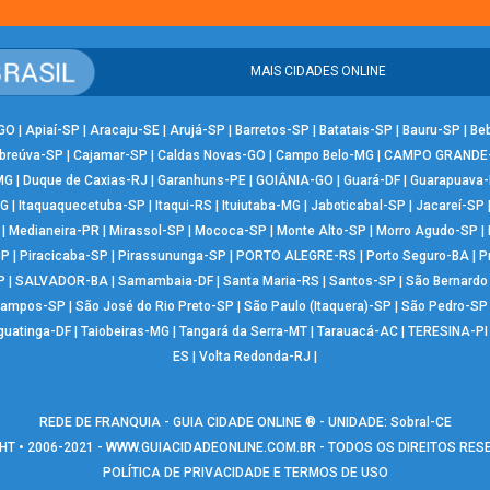
MAIS CIDADES ONLINE
-GO
|
Apiaí-SP
|
Aracaju-SE
|
Arujá-SP
|
Barretos-SP
|
Batatais-SP
|
Bauru-SP
|
Be
breúva-SP
|
Cajamar-SP
|
Caldas Novas-GO
|
Campo Belo-MG
|
CAMPO GRANDE
MG
|
Duque de Caxias-RJ
|
Garanhuns-PE
|
GOIÂNIA-GO
|
Guará-DF
|
Guarapuava
MG
|
Itaquaquecetuba-SP
|
Itaqui-RS
|
Ituiutaba-MG
|
Jaboticabal-SP
|
Jacareí-SP
|
Medianeira-PR
|
Mirassol-SP
|
Mococa-SP
|
Monte Alto-SP
|
Morro Agudo-SP
|
SP
|
Piracicaba-SP
|
Pirassununga-SP
|
PORTO ALEGRE-RS
|
Porto Seguro-BA
|
P
P
|
SALVADOR-BA
|
Samambaia-DF
|
Santa Maria-RS
|
Santos-SP
|
São Bernard
Campos-SP
|
São José do Rio Preto-SP
|
São Paulo (Itaquera)-SP
|
São Pedro-SP
guatinga-DF
|
Taiobeiras-MG
|
Tangará da Serra-MT
|
Tarauacá-AC
|
TERESINA-PI
ES
|
Volta Redonda-RJ
|
REDE DE FRANQUIA - GUIA CIDADE ONLINE ® - UNIDADE: Sobral-CE
T • 2006-2021 -
WWW.GUIACIDADEONLINE.COM.BR
- TODOS OS DIREITOS RE
POLÍTICA DE PRIVACIDADE E TERMOS DE USO