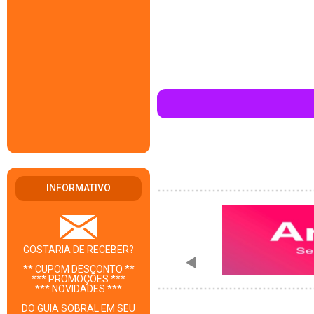
INFORMATIVO
GOSTARIA DE RECEBER?
** CUPOM DESCONTO **
*** PROMOÇÕES ***
*** NOVIDADES ***
DO GUIA SOBRAL EM SEU