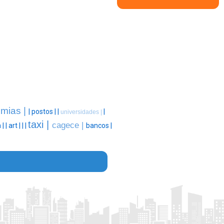
mias |
|
postos |
|
|
universidades |
taxi |
cagece |
 |
|
art |
|
|
bancos |