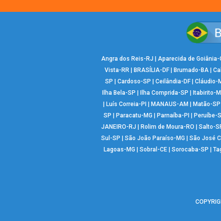
Angra dos Reis-RJ
|
Aparecida de Goiânia
Vista-RR
|
BRASÍLIA-DF
|
Brumado-BA
|
Ca
SP
|
Cardoso-SP
|
Ceilândia-DF
|
Cláudio-
Ilha Bela-SP
|
Ilha Comprida-SP
|
Itabirito-
|
Luís Correia-PI
|
MANAUS-AM
|
Matão-SP
SP
|
Paracatu-MG
|
Parnaíba-PI
|
Peruíbe-
JANEIRO-RJ
|
Rolim de Moura-RO
|
Salto-S
Sul-SP
|
São João Paraíso-MG
|
São José 
Lagoas-MG
|
Sobral-CE
|
Sorocaba-SP
|
Ta
COPYRIGH