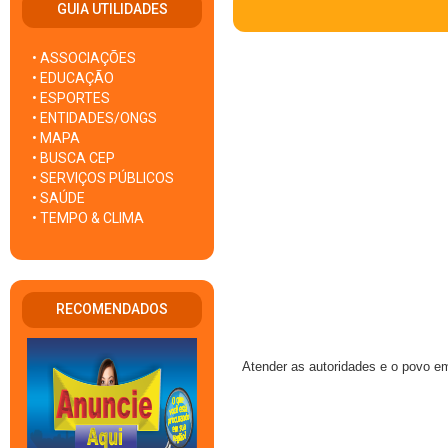
GUIA UTILIDADES
• ASSOCIAÇÕES
• EDUCAÇÃO
• ESPORTES
• ENTIDADES/ONGS
• MAPA
• BUSCA CEP
• SERVIÇOS PÚBLICOS
• SAÚDE
• TEMPO & CLIMA
RECOMENDADOS
Atender as autoridades e o povo em