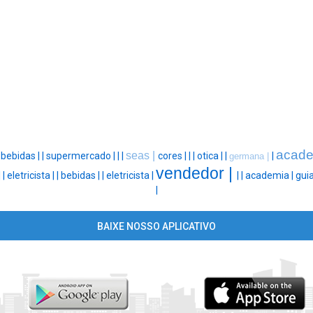
acade
seas |
|
bebidas |
|
supermercado |
|
|
cores |
|
|
otica |
|
|
germana |
vendedor |
|
|
eletricista |
|
bebidas |
|
eletricista |
|
|
academia |
guia
|
BAIXE NOSSO APLICATIVO