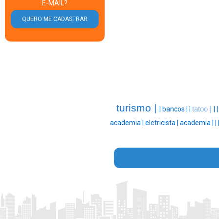
E-MAIL?
turismo |
|
bancos |
|
tatoo |
|
academia |
eletricista |
academia |
|