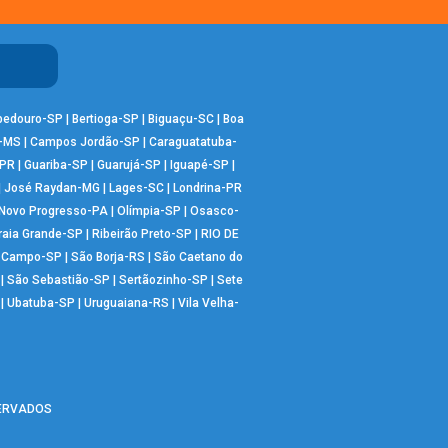
bedouro-SP
|
Bertioga-SP
|
Biguaçu-SC
|
Boa
-MS
|
Campos Jordão-SP
|
Caraguatatuba-
-PR
|
Guariba-SP
|
Guarujá-SP
|
Iguapé-SP
|
|
José Raydan-MG
|
Lages-SC
|
Londrina-PR
Novo Progresso-PA
|
Olímpia-SP
|
Osasco-
raia Grande-SP
|
Ribeirão Preto-SP
|
RIO DE
o Campo-SP
|
São Borja-RS
|
São Caetano do
|
São Sebastião-SP
|
Sertãozinho-SP
|
Sete
|
Ubatuba-SP
|
Uruguaiana-RS
|
Vila Velha-
SERVADOS