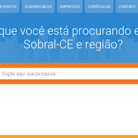
EVENTOS
CLASSIFICADOS
EMPREGOS
CURRÍCULOS
CONTATO
que você está procurando
Sobral-CE e região?