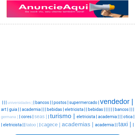
vendedor |
|
|
|
|
bancos |
|
postos |
supermercado |
universidades |
art |
guia |
|
academia |
|
|
bebidas |
eletricista |
|
bebidas |
|
|
|
|
|
bancos |
|
|
turismo |
seas |
|
cores |
|
eletricista |
academia |
|
|
otica |
germana |
taxi |
academias |
cagece |
|
eletricista |
|
tatoo |
|
academia |
|
|