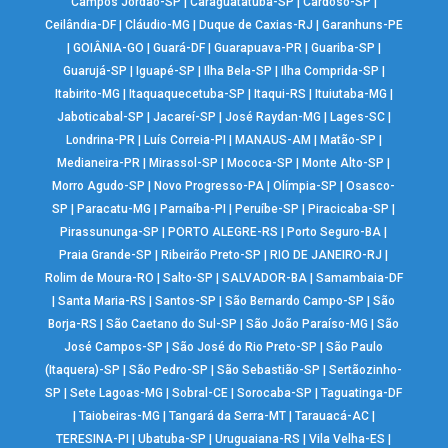
Campos Jordão-SP
|
Caraguatatuba-SP
|
Cardoso-SP
|
Ceilândia-DF
|
Cláudio-MG
|
Duque de Caxias-RJ
|
Garanhuns-PE
|
GOIÂNIA-GO
|
Guará-DF
|
Guarapuava-PR
|
Guariba-SP
|
Guarujá-SP
|
Iguapé-SP
|
Ilha Bela-SP
|
Ilha Comprida-SP
|
Itabirito-MG
|
Itaquaquecetuba-SP
|
Itaqui-RS
|
Ituiutaba-MG
|
Jaboticabal-SP
|
Jacareí-SP
|
José Raydan-MG
|
Lages-SC
|
Londrina-PR
|
Luís Correia-PI
|
MANAUS-AM
|
Matão-SP
|
Medianeira-PR
|
Mirassol-SP
|
Mococa-SP
|
Monte Alto-SP
|
Morro Agudo-SP
|
Novo Progresso-PA
|
Olímpia-SP
|
Osasco-
SP
|
Paracatu-MG
|
Parnaíba-PI
|
Peruíbe-SP
|
Piracicaba-SP
|
Pirassununga-SP
|
PORTO ALEGRE-RS
|
Porto Seguro-BA
|
Praia Grande-SP
|
Ribeirão Preto-SP
|
RIO DE JANEIRO-RJ
|
Rolim de Moura-RO
|
Salto-SP
|
SALVADOR-BA
|
Samambaia-DF
|
Santa Maria-RS
|
Santos-SP
|
São Bernardo Campo-SP
|
São
Borja-RS
|
São Caetano do Sul-SP
|
São João Paraíso-MG
|
São
José Campos-SP
|
São José do Rio Preto-SP
|
São Paulo
(Itaquera)-SP
|
São Pedro-SP
|
São Sebastião-SP
|
Sertãozinho-
SP
|
Sete Lagoas-MG
|
Sobral-CE
|
Sorocaba-SP
|
Taguatinga-DF
|
Taiobeiras-MG
|
Tangará da Serra-MT
|
Tarauacá-AC
|
TERESINA-PI
|
Ubatuba-SP
|
Uruguaiana-RS
|
Vila Velha-ES
|