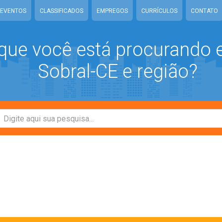
EVENTOS
CLASSIFICADOS
EMPREGOS
CURRÍCULOS
CONTATO
que você está procurando
Sobral-CE e região?