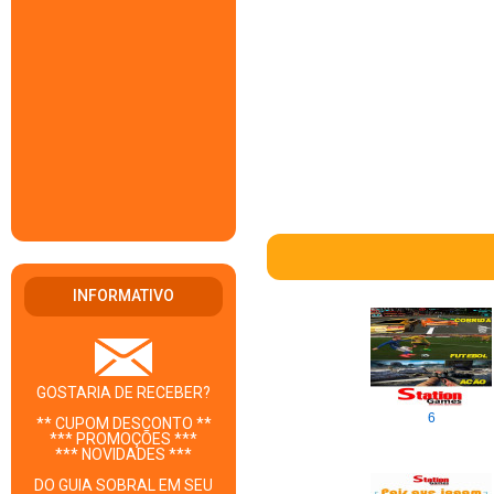
INFORMATIVO
GOSTARIA DE RECEBER?
6
** CUPOM DESCONTO **
*** PROMOÇÕES ***
*** NOVIDADES ***
DO GUIA SOBRAL EM SEU