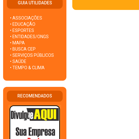
GUIA UTILIDADES
• ASSOCIAÇÕES
• EDUCAÇÃO
• ESPORTES
• ENTIDADES/ONGS
• MAPA
• BUSCA CEP
• SERVIÇOS PÚBLICOS
• SAÚDE
• TEMPO & CLIMA
RECOMENDADOS